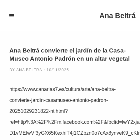
Ana Beltrá
Categoría:
medios
Ana Beltrá convierte el jardín de la Casa-
Museo Antonio Padrón en un altar vegetal
BY
ANA BELTRA
10/11/2025
https://www.canarias7.es/cultura/arte/ana-beltra-
convierte-jardin-casamuseo-antonio-padron-
20251029231822-nt.html?
ref=http%3A%2F%2Fm.facebook.com%2F&fbclid=IwY2x
D1vMEIwVf3yGX65KexhiT4j1CZbzn0o7cAx8ynveK9_cKI