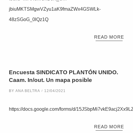
jbiuMKTSMgwVZyu1aK9fmaZWx4GSWLk-
48zSGoG_0lQz1Q
READ MORE
Encuesta SINDICATO PLANTÓN UNIDO.
Caam. In/out. Un mapa posible
BY
ANA BELTRA
12/04/2021
https://docs.google.com/forms/d/15JSbpMi7vkE9acj2Xx9L
READ MORE