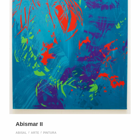
Abismar II
ABISAL
ARTE
PINTURA