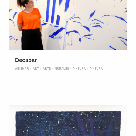
Decapar
ABISMAR
ART
ARTE
MURALES
PINTURA
PINTURA