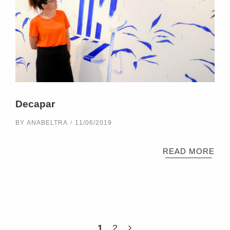
Decapar
BY
ANABELTRA
11/06/2019
READ MORE
1
2