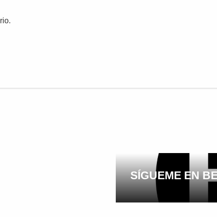
io.
SÍGUEME EN B