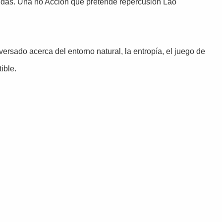
 vidas. Una no Acción que pretende repercusión Lao
versado acerca del entorno natural, la entropía, el juego de
ible.