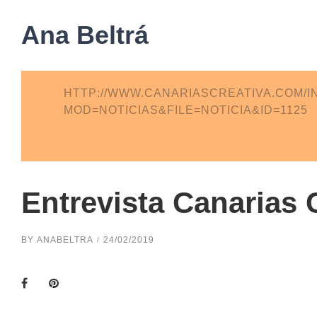
Ana Beltrá
HTTP://WWW.CANARIASCREATIVA.COM/I
MOD=NOTICIAS&FILE=NOTICIA&ID=1125
Entrevista Canarias 
BY
ANABELTRA
24/02/2019